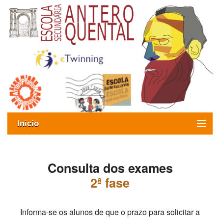
Início
Exames
Consulta dos exames
Oferta formativa
2ª fase
SIGE
ESAQ sem Bullying
Informa-se os alunos de que o prazo para solicitar a