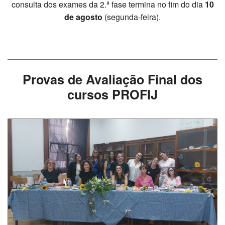
consulta dos exames da 2.ª fase termina no fim do dia
10
SASE
de agosto
(segunda-feira).
Clubes Escolares
Matrículas
Provas de Avaliação Final dos
FOR
ma
ESAQ
cursos PROFIJ
@parlamentodosjovens_esaq
@esaq.erasmus
@oficina.do.largo
@clube_robotica.esaq
ESCOLA
ALUNOS