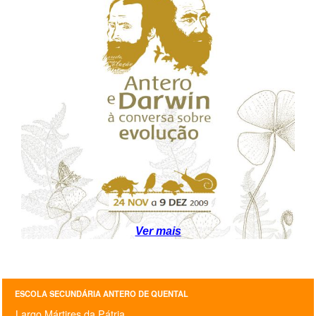
SASE
Clubes Escolares
Matrículas
FOR
ma
ESAQ
@parlamentodosjovens_esaq
@esaq.erasmus
@oficina.do.largo
Ver mais
@clube_robotica.esaq
ESCOLA
ESCOLA SECUNDÁRIA ANTERO DE QUENTAL
ALUNOS
Largo Mártires da Pátria,