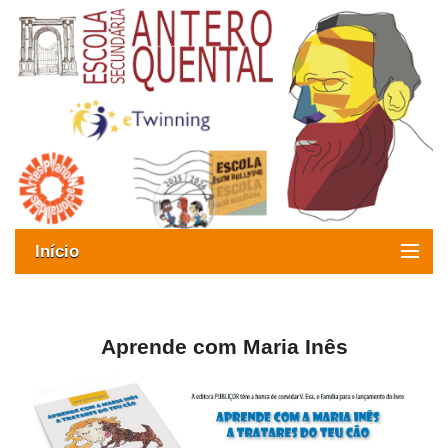
Início
Exames
Oferta formativa
Aprende com Maria Inês
SIGE
ESAQ sem Bullying