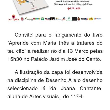
SASE
Clubes Escolares
Matrículas
Convite para o lançamento do livro
FOR
ma
ESAQ
“Aprende com Maria Inês a tratares do
teu cão” a realizar no dia 13 Março pelas
@parlamentodosjovens_esaq
15h30 no Palácio Jardim José do Canto.
@esaq.erasmus
A ilustração da capa foi desenvolvida
@oficina.do.largo
na disciplina de Desenho A e o desenho
@clube_robotica.esaq
seleccionado é da Joana Cantante,
ESCOLA
aluna de Artes visuais , do 11ºH.
ALUNOS