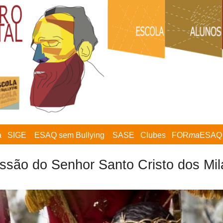
a
SIGE
ESAQ sem Bullying
SASE
Clubes
FOR
ma
ESAQ
issão do Senhor Santo Cristo dos Mil