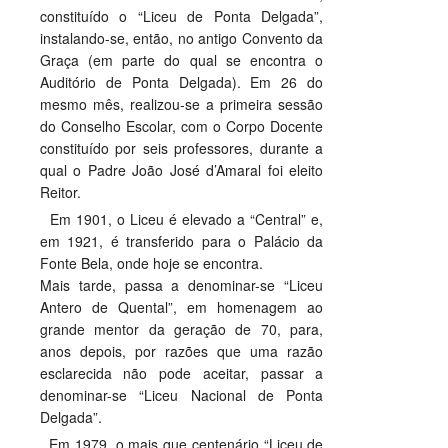
constituído o “Liceu de Ponta Delgada”,
PROFESSORES
instalando-se, então, no antigo Convento da
Graça (em parte do qual se encontra o
ENC. DE EDUCAÇÃO
Auditório de Ponta Delgada). Em 26 do
mesmo mês, realizou-se a primeira sessão
do Conselho Escolar, com o Corpo Docente
constituído por seis professores, durante a
qual o Padre João José d’Amaral foi eleito
Reitor.
Em 1901, o Liceu é elevado a “Central” e,
em 1921, é transferido para o Palácio da
Fonte Bela, onde hoje se encontra.
Mais tarde, passa a denominar-se “Liceu
Antero de Quental”, em homenagem ao
grande mentor da geração de 70, para,
anos depois, por razões que uma razão
esclarecida não pode aceitar, passar a
denominar-se “Liceu Nacional de Ponta
Delgada”.
Em 1979, o mais que centenário “Liceu de