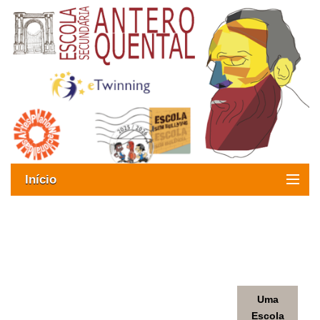
Início
Exames
Oferta formativa
UM POUCO DE HISTÓRIA
SIGE
Uma
ESAQ sem Bullying
Escola