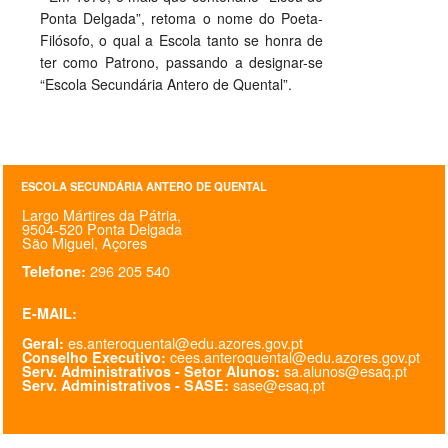
Ponta Delgada”, retoma o nome do Poeta-
Filósofo, o qual a Escola tanto se honra de
ter como Patrono, passando a designar-se
“Escola Secundária Antero de Quental”.
ESCOLA SECUNDÁRIA ANTERO DE QUENTAL
Largo Mártires da Pátria,
9504-520 Ponta Delgada
São Miguel, Açores
296 205 540
Telefone:
E-MAIL:
es.anteroquental@edu.azores.gov.pt
Geral:
cees.anteroquental@edu.azores.gov.pt
Conselho Executivo:
sa.alunos@esaq.pt
Serv. Administrativos - Setor Alunos:
sase@esaq.pt
Serv. Administrativos - SASE: