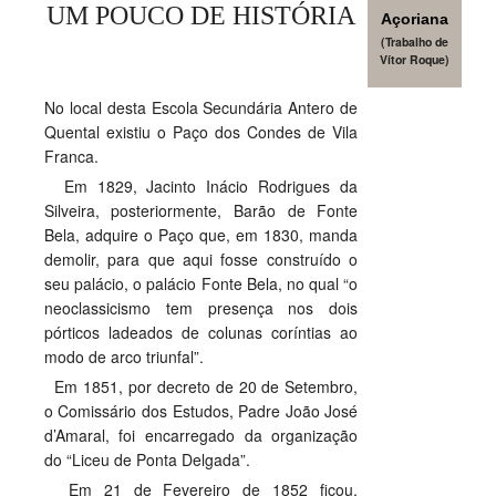
UM POUCO DE HISTÓRIA
Açoriana
SASE
(Trabalho de
Vítor Roque)
Clubes Escolares
No local desta Escola Secundária Antero de
Matrículas
Quental existiu o Paço dos Condes de Vila
Franca.
FOR
ma
ESAQ
Em 1829, Jacinto Inácio Rodrigues da
Silveira, posteriormente, Barão de Fonte
@parlamentodosjovens_esaq
Bela, adquire o Paço que, em 1830, manda
demolir, para que aqui fosse construído o
@esaq.erasmus
seu palácio, o palácio Fonte Bela, no qual “o
neoclassicismo tem presença nos dois
@oficina.do.largo
pórticos ladeados de colunas coríntias ao
modo de arco triunfal”.
@clube_robotica.esaq
Em 1851, por decreto de 20 de Setembro,
o Comissário dos Estudos, Padre João José
ESCOLA
d’Amaral, foi encarregado da organização
do “Liceu de Ponta Delgada”.
ALUNOS
Em 21 de Fevereiro de 1852 ficou,