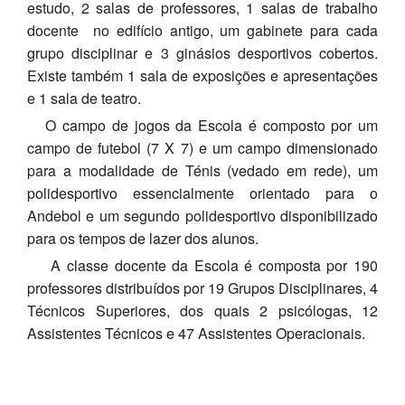
estudo, 2 salas de professores, 1 salas de trabalho
SASE
docente no edifício antigo, um gabinete para cada
grupo disciplinar e 3 ginásios desportivos cobertos.
Clubes Escolares
Existe também 1 sala de exposições e apresentações
e 1 sala de teatro.
Matrículas
O campo de jogos da Escola é composto por um
FOR
ma
ESAQ
campo de futebol (7 X 7) e um campo dimensionado
para a modalidade de Ténis (vedado em rede), um
@parlamentodosjovens_esaq
polidesportivo essencialmente orientado para o
Andebol e um segundo polidesportivo disponibilizado
@esaq.erasmus
para os tempos de lazer dos alunos.
A classe docente da Escola é composta por 190
@oficina.do.largo
professores distribuídos por 19 Grupos Disciplinares, 4
@clube_robotica.esaq
Técnicos Superiores, dos quais 2 psicólogas, 12
Assistentes Técnicos e 47 Assistentes Operacionais.
ESCOLA
ALUNOS