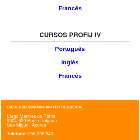
Francês
CURSOS PROFIJ IV
Português
Inglês
Francês
ESCOLA SECUNDÁRIA ANTERO DE QUENTAL
Largo Mártires da Pátria,
9504-520 Ponta Delgada
São Miguel, Açores
296 205 540
Telefone: