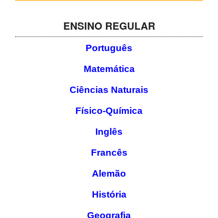
SASE
ENSINO REGULAR
Clubes Escolares
Português
Matrículas
Matemática
FOR
ma
ESAQ
Ciências Naturais
@parlamentodosjovens_esaq
Físico-Química
@esaq.erasmus
Inglês
@oficina.do.largo
Francês
@clube_robotica.esaq
Alemão
ESCOLA
História
ALUNOS
Geografia