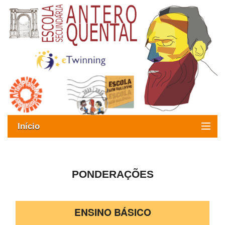
Início
Exames
Oferta formativa
PONDERAÇÕES
SIGE
ENSINO BÁSICO
ESAQ sem Bullying