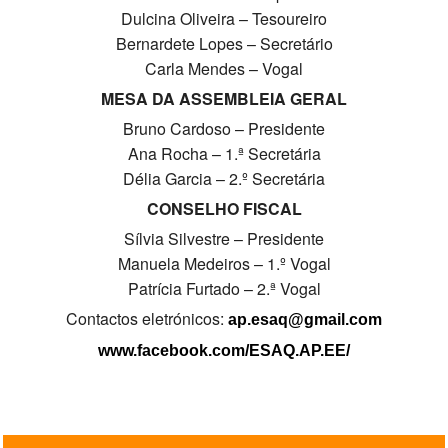
Dulcina Oliveira – Tesoureiro
SASE
Bernardete Lopes – Secretário
Carla Mendes – Vogal
Clubes Escolares
MESA DA ASSEMBLEIA GERAL
Matrículas
Bruno Cardoso – Presidente
Ana Rocha – 1.ª Secretária
FOR
ma
ESAQ
Délia Garcia – 2.º Secretária
@parlamentodosjovens_esaq
CONSELHO FISCAL
Sílvia Silvestre – Presidente
@esaq.erasmus
Manuela Medeiros – 1.º Vogal
Patrícia Furtado – 2.ª Vogal
@oficina.do.largo
Contactos eletrónicos:
ap.esaq@gmail.com
@clube_robotica.esaq
www.facebook.com/ESAQ.AP.EE/
ESCOLA
ALUNOS