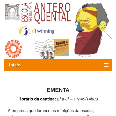
Início
Exames
Oferta formativa
EMENTA
Horário da cantina:
2ª a 6ª – 11h45/14h00
SIGE
A empresa que fornece as refeições da escola,
ESAQ sem Bullying