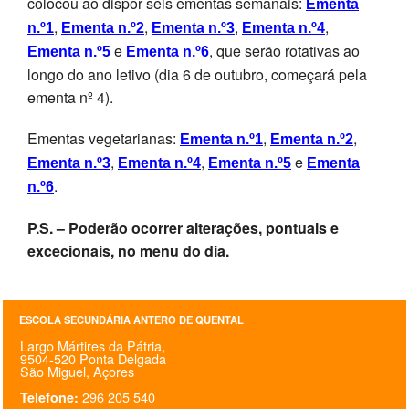
colocou ao dispor seis ementas semanais:
Ementa
SASE
,
,
,
,
n.º1
Ementa n.º2
Ementa n.º3
Ementa n.º4
e
, que serão rotativas ao
Ementa n.º5
Ementa n.º6
Clubes Escolares
longo do ano letivo (dia 6 de outubro, começará pela
ementa nº 4).
Matrículas
Ementas vegetarianas:
,
,
Ementa n.º1
Ementa n.º2
FOR
ma
ESAQ
,
,
e
Ementa n.º3
Ementa n.º4
Ementa n.º5
Ementa
@parlamentodosjovens_esaq
.
n.º6
@esaq.erasmus
P.S. – Poderão ocorrer alterações, pontuais e
excecionais, no menu do dia.
@oficina.do.largo
@clube_robotica.esaq
ESCOLA SECUNDÁRIA ANTERO DE QUENTAL
Largo Mártires da Pátria,
ESCOLA
9504-520 Ponta Delgada
São Miguel, Açores
ALUNOS
296 205 540
Telefone: