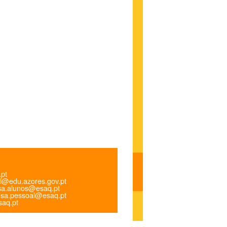
.pt
l@edu.azores.gov.pt
a.alunos@esaq.pt
sa.pessoal@esaq.pt
aq.pt