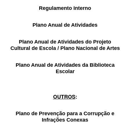
SASE
Regulamento Interno
Clubes Escolares
Plano Anual de Atividades
Matrículas
Plano Anual de Atividades do Projeto
FOR
ma
ESAQ
Cultural de Escola / Plano Nacional de Artes
@parlamentodosjovens_esaq
Plano Anual de Atividades da Biblioteca
Escolar
@esaq.erasmus
@oficina.do.largo
OUTROS
:
@clube_robotica.esaq
ESCOLA
Plano de Prevenção para a Corrupção e
Infrações Conexas
ALUNOS