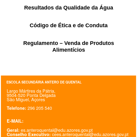
Resultados da Qualidade da Água
Código de Ética e de Conduta
Regulamento – Venda de Produtos
Alimentícios
ESCOLA SECUNDÁRIA ANTERO DE QUENTAL
Largo Mártires da Pátria,
9504-520 Ponta Delgada
São Miguel, Açores
296 205 540
Telefone:
E-MAIL:
es.anteroquental@edu.azores.gov.pt
Geral:
cees.anteroquental@edu.azores.gov.pt
Conselho Executivo: