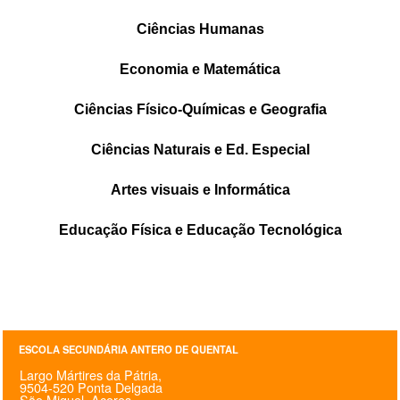
SASE
Ciências Humanas
Clubes Escolares
Economia e Matemática
Matrículas
Ciências Físico-Químicas e Geografia
FOR
ma
ESAQ
Ciências Naturais e Ed. Especial
@parlamentodosjovens_esaq
Artes visuais e Informática
@esaq.erasmus
Educação Física e Educação Tecnológica
@oficina.do.largo
@clube_robotica.esaq
ESCOLA
ESCOLA SECUNDÁRIA ANTERO DE QUENTAL
Largo Mártires da Pátria,
ALUNOS
9504-520 Ponta Delgada
São Miguel, Açores