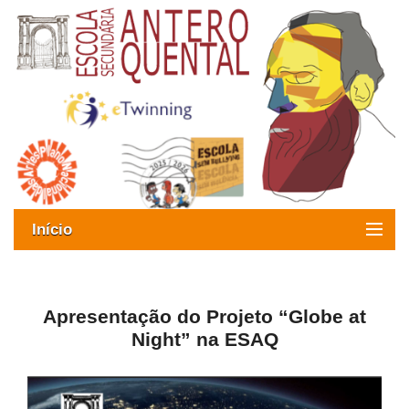
Início
Exames
Oferta formativa
Apresentação do Projeto “Globe at
Night” na ESAQ
SIGE
ESAQ sem Bullying