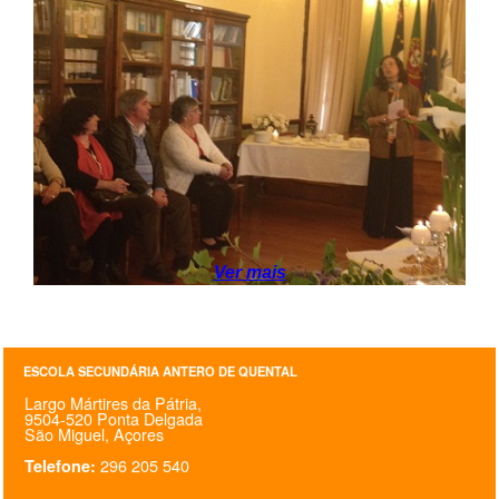
SASE
Clubes Escolares
Matrículas
FOR
ma
ESAQ
@parlamentodosjovens_esaq
Ver mais
@esaq.erasmus
@oficina.do.largo
ESCOLA SECUNDÁRIA ANTERO DE QUENTAL
@clube_robotica.esaq
Largo Mártires da Pátria,
9504-520 Ponta Delgada
ESCOLA
São Miguel, Açores
296 205 540
Telefone:
ALUNOS