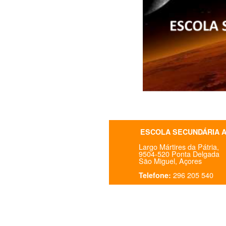
ESCOLA SECUNDÁRIA 
Largo Mártires da Pátria,
9504-520 Ponta Delgada
São Miguel, Açores
296 205 540
Telefone: