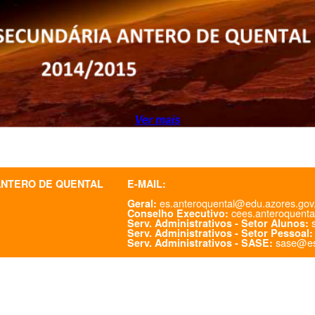
Ver mais
ANTERO DE QUENTAL
E-MAIL:
es.anteroquental@edu.azores.gov
Geral:
cees.anteroquenta
Conselho Executivo:
s
Serv. Administrativos - Setor Alunos:
Serv. Administrativos - Setor Pessoal:
sase@es
Serv. Administrativos - SASE: