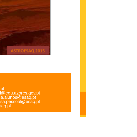
.pt
l@edu.azores.gov.pt
a.alunos@esaq.pt
sa.pessoal@esaq.pt
aq.pt