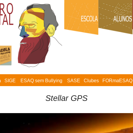
a
SIGE
ESAQ sem Bullying
SASE
Clubes
FOR
ma
ESAQ
Stellar GPS