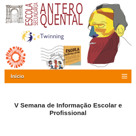
Início
Exames
Oferta formativa
V Semana de Informação Escolar e
Profissional
SIGE
ESAQ sem Bullying