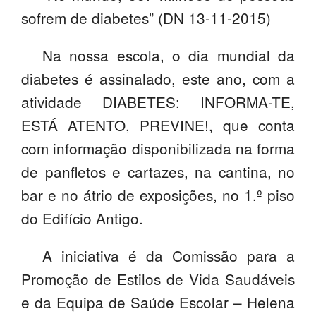
sofrem de diabetes” (DN 13-11-2015)
SASE
Clubes Escolares
Na nossa escola, o dia mundial da
diabetes é assinalado, este ano, com a
Matrículas
atividade DIABETES: INFORMA-TE,
FOR
ma
ESAQ
ESTÁ ATENTO, PREVINE!, que conta
@parlamentodosjovens_esaq
com informação disponibilizada na forma
de panfletos e cartazes, na cantina, no
@esaq.erasmus
bar e no átrio de exposições, no 1.º piso
@oficina.do.largo
do Edifício Antigo.
@clube_robotica.esaq
A iniciativa é da Comissão para a
ESCOLA
Promoção de Estilos de Vida Saudáveis
e da Equipa de Saúde Escolar – Helena
ALUNOS