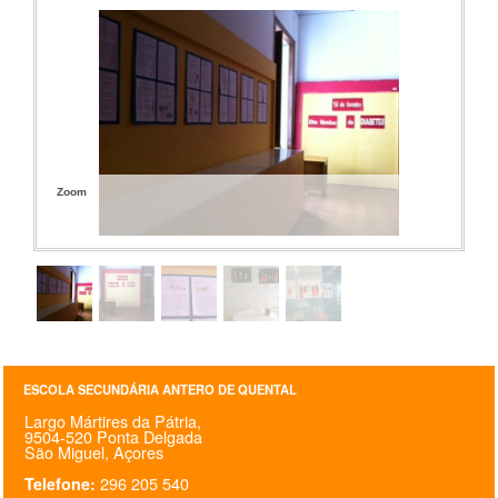
Zoom
ESCOLA SECUNDÁRIA ANTERO DE QUENTAL
Largo Mártires da Pátria,
9504-520 Ponta Delgada
São Miguel, Açores
296 205 540
Telefone: