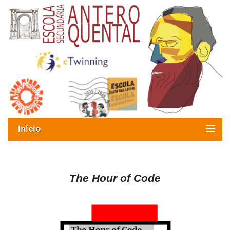
Início
Exames
Oferta formativa
The Hour of Code
SIGE
ESAQ sem Bullying