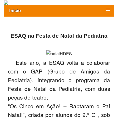
Início
Exames
Oferta formativa
ESAQ na Festa de Natal da Pediatria
SIGE
ESAQ sem Bullying
Este ano, a ESAQ volta a colaborar
SASE
com o GAP (Grupo de Amigos da
Pediatria), integrando o programa da
Clubes Escolares
Festa de Natal da Pediatria, com duas
Matrículas
peças de teatro:
FOR
ma
ESAQ
“Os Cinco em Ação! – Raptaram o Pai
Natal!”, criada por alunos do 9.º G , sob
@parlamentodosjovens_esaq