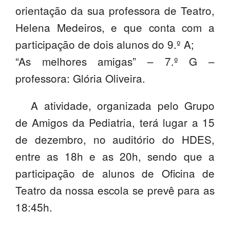
orientação da sua professora de Teatro,
@esaq.erasmus
Helena Medeiros, e que conta com a
@oficina.do.largo
participação de dois alunos do 9.º A;
“As melhores amigas” – 7.º G –
@clube_robotica.esaq
professora: Glória Oliveira.
ESCOLA
A atividade, organizada pelo Grupo
ALUNOS
de Amigos da Pediatria, terá lugar a 15
PROFESSORES
de dezembro, no auditório do HDES,
entre as 18h e as 20h, sendo que a
ENC. DE EDUCAÇÃO
participação de alunos de Oficina de
Teatro da nossa escola se prevê para as
18:45h.