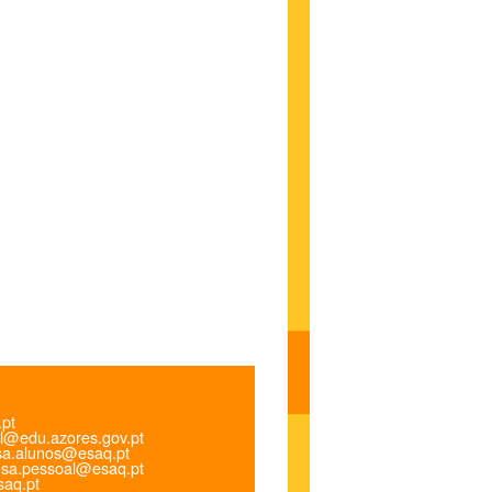
.pt
l@edu.azores.gov.pt
a.alunos@esaq.pt
sa.pessoal@esaq.pt
aq.pt