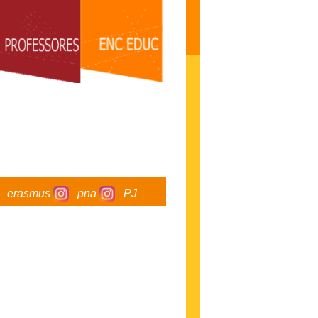
erasmus
pna
PJ