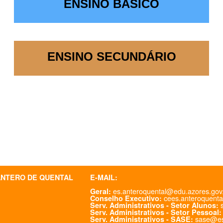
ENSINO BÁSICO
ENSINO SECUNDÁRIO
ANTERO DE QUENTAL
E-MAIL:
es.anteroquental@edu.azores.gov
Geral:
cees.anteroquenta
Conselho Executivo:
s
Serv. Administrativos - Setor Alunos:
Serv. Administrativos - Setor Pessoal:
sase@es
Serv. Administrativos - SASE: