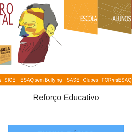
a
SIGE
ESAQ sem Bullying
SASE
Clubes
FOR
ma
ESAQ
Reforço Educativo