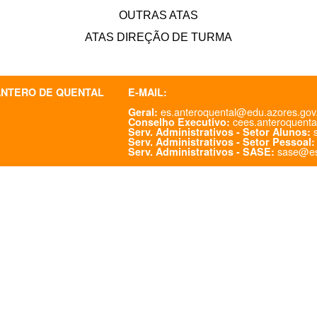
OUTRAS ATAS
ATAS DIREÇÃO DE TURMA
ANTERO DE QUENTAL
E-MAIL:
es.anteroquental@edu.azores.gov
Geral:
cees.anteroquenta
Conselho Executivo:
s
Serv. Administrativos - Setor Alunos:
Serv. Administrativos - Setor Pessoal:
sase@es
Serv. Administrativos - SASE: