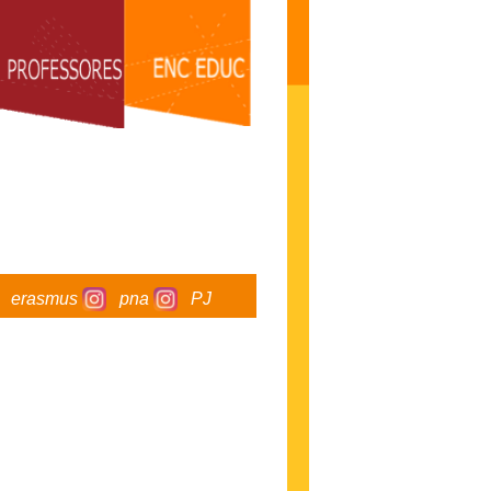
erasmus
pna
PJ