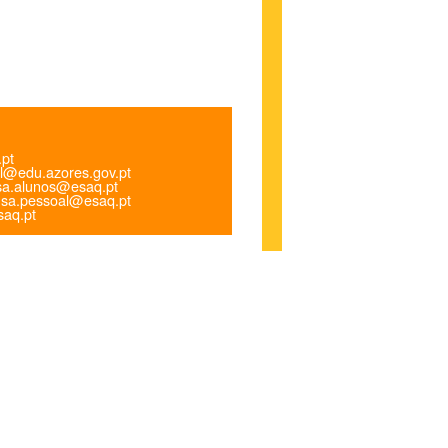
.pt
l@edu.azores.gov.pt
a.alunos@esaq.pt
sa.pessoal@esaq.pt
aq.pt