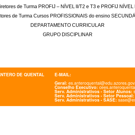
iretores de Turma PROFIJ – NÍVEL II/T2 e T3 e PROFIJ NÍVEL 
etores de Turma Cursos PROFISSIONAIS do ensino SECUND
DEPARTAMENTO CURRICULAR
GRUPO DISCIPLINAR
ANTERO DE QUENTAL
E-MAIL:
es.anteroquental@edu.azores.gov
Geral:
cees.anteroquenta
Conselho Executivo:
s
Serv. Administrativos - Setor Alunos:
Serv. Administrativos - Setor Pessoal:
sase@es
Serv. Administrativos - SASE: