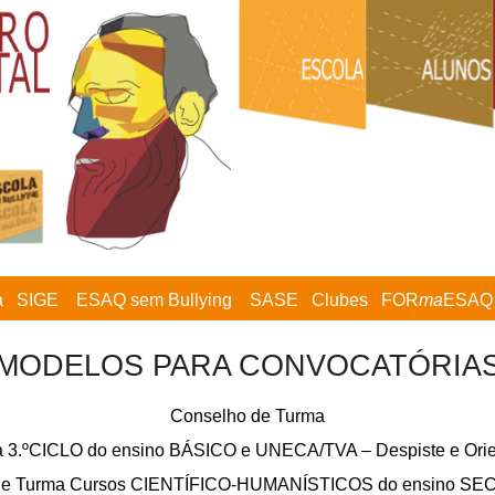
a
SIGE
ESAQ sem Bullying
SASE
Clubes
FOR
ma
ESAQ
MODELOS PARA CONVOCATÓRIA
Conselho de Turma
ma 3.ºCICLO do ensino BÁSICO e UNECA/TVA – Despiste e Orie
s de Turma Cursos CIENTÍFICO-HUMANÍSTICOS do ensino S