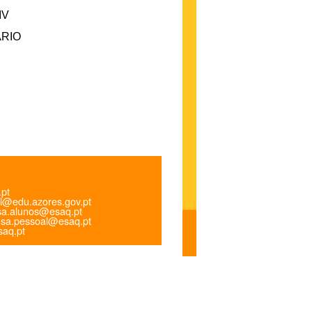
IV
ÁRIO
.pt
l@edu.azores.gov.pt
a.alunos@esaq.pt
sa.pessoal@esaq.pt
aq.pt