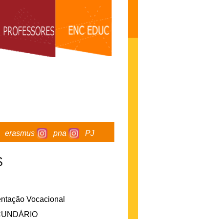
erasmus
pna
PJ
S
ntação Vocacional
ECUNDÁRIO