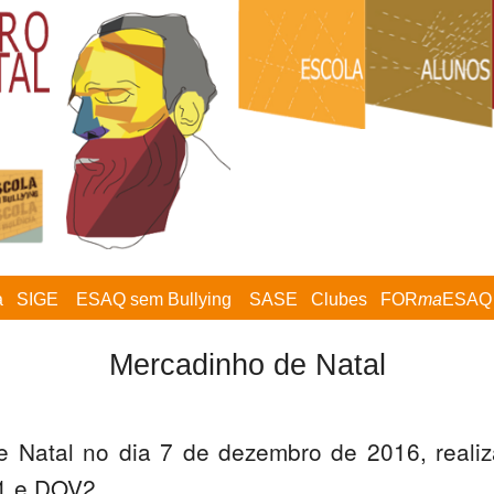
a
SIGE
ESAQ sem Bullying
SASE
Clubes
FOR
ma
ESAQ
Mercadinho de Natal
 Natal no dia 7 de dezembro de 2016, realiz
1 e DOV2.