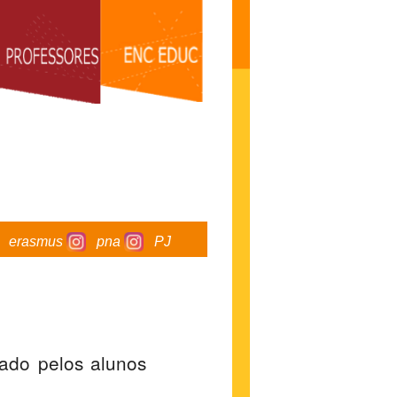
erasmus
pna
PJ
ado pelos alunos