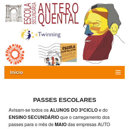
Início
Exames
Oferta formativa
PASSES ESCOLARES
Avisam-se todos os
ALUNOS DO 3ºCICLO
e do
SIGE
ENSINO SECUNDÁRIO
que o carregamento dos
ESAQ sem Bullying
passes para o mês de
MAIO
das empresas AUTO