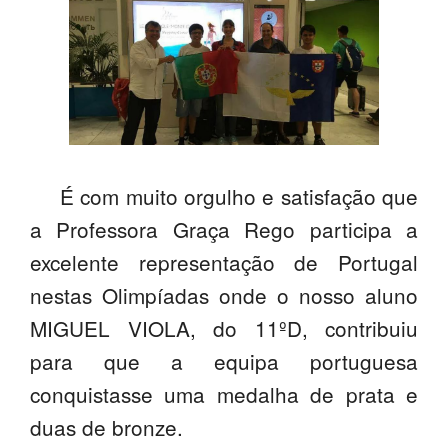
SASE
Clubes Escolares
Matrículas
FOR
ma
ESAQ
É com muito orgulho e satisfação que
@parlamentodosjovens_esaq
a Professora Graça Rego participa a
@esaq.erasmus
excelente representação de Portugal
nestas Olimpíadas onde o nosso aluno
@oficina.do.largo
MIGUEL VIOLA, do 11ºD, contribuiu
@clube_robotica.esaq
para que a equipa portuguesa
ESCOLA
conquistasse uma medalha de prata e
duas de bronze.
ALUNOS