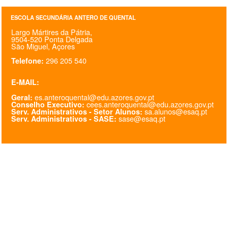
SASE
ESCOLA SECUNDÁRIA ANTERO DE QUENTAL
Largo Mártires da Pátria,
Clubes Escolares
9504-520 Ponta Delgada
São Miguel, Açores
Matrículas
296 205 540
Telefone:
FOR
ma
ESAQ
E-MAIL:
es.anteroquental@edu.azores.gov.pt
Geral:
@parlamentodosjovens_esaq
cees.anteroquental@edu.azores.gov.pt
Conselho Executivo:
sa.alunos@esaq.pt
Serv. Administrativos - Setor Alunos:
sase@esaq.pt
Serv. Administrativos - SASE:
@esaq.erasmus
@oficina.do.largo
@clube_robotica.esaq
ESCOLA
ALUNOS