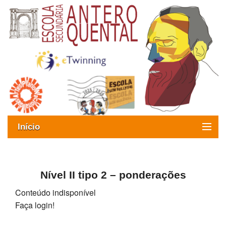
Início
Exames
Oferta formativa
Nível II tipo 2 – ponderações
Conteúdo indisponível
SIGE
Faça login!
ESAQ sem Bullying