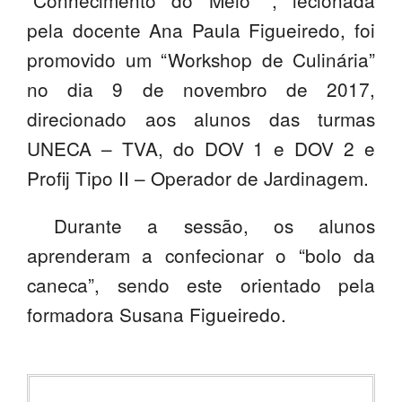
“Conhecimento do Meio “, lecionada
SASE
pela docente Ana Paula Figueiredo, foi
promovido um “Workshop de Culinária”
Clubes Escolares
no dia 9 de novembro de 2017,
Matrículas
direcionado aos alunos das turmas
FOR
ma
ESAQ
UNECA – TVA, do DOV 1 e DOV 2 e
Profij Tipo II – Operador de Jardinagem.
@parlamentodosjovens_esaq
Durante a sessão, os alunos
@esaq.erasmus
aprenderam a confecionar o “bolo da
@oficina.do.largo
caneca”, sendo este orientado pela
@clube_robotica.esaq
formadora Susana Figueiredo.
ESCOLA
ALUNOS