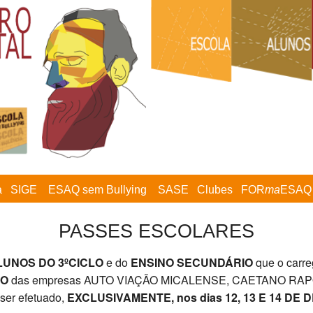
a
SIGE
ESAQ sem Bullying
SASE
Clubes
FOR
ma
ESAQ
PASSES ESCOLARES
UNOS DO 3ºCICLO
e do
ENSINO SECUNDÁRIO
que o carr
RO
das empresas AUTO VIAÇÃO MICALENSE, CAETANO RA
ser efetuado,
EXCLUSIVAMENTE, nos dias 12, 13 E 14 DE