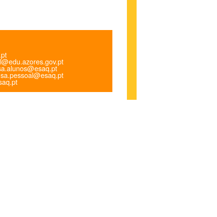
.pt
l@edu.azores.gov.pt
a.alunos@esaq.pt
sa.pessoal@esaq.pt
aq.pt