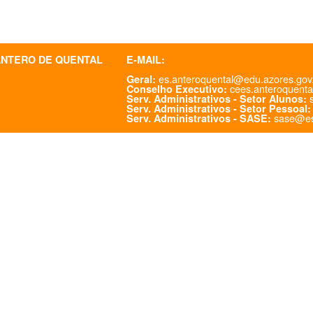
ANTERO DE QUENTAL
E-MAIL:
es.anteroquental@edu.azores.gov
Geral:
cees.anteroquenta
Conselho Executivo:
s
Serv. Administrativos - Setor Alunos:
Serv. Administrativos - Setor Pessoal:
sase@es
Serv. Administrativos - SASE: