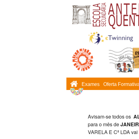
Exames
Oferta Formativ
Avisam-se todos os
AL
para o mês de
JANEI
VARELA E Cª LDA vai 