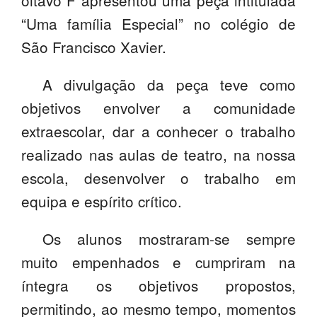
oitavo F apresentou uma peça intitulada
SASE
“Uma família Especial” no colégio de
São Francisco Xavier.
Clubes Escolares
Matrículas
A divulgação da peça teve como
objetivos envolver a comunidade
FOR
ma
ESAQ
extraescolar, dar a conhecer o trabalho
@parlamentodosjovens_esaq
realizado nas aulas de teatro, na nossa
escola, desenvolver o trabalho em
@esaq.erasmus
equipa e espírito crítico.
@oficina.do.largo
Os alunos mostraram-se sempre
@clube_robotica.esaq
muito empenhados e cumpriram na
ESCOLA
íntegra os objetivos propostos,
ALUNOS
permitindo, ao mesmo tempo, momentos