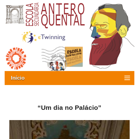
Início
Exames
Oferta formativa
“Um dia no Palácio”
SIGE
ESAQ sem Bullying