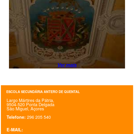
SASE
Clubes Escolares
Matrículas
FOR
ma
ESAQ
@parlamentodosjovens_esaq
Ver mais
@esaq.erasmus
@oficina.do.largo
ESCOLA SECUNDÁRIA ANTERO DE QUENTAL
Largo Mártires da Pátria,
@clube_robotica.esaq
9504-520 Ponta Delgada
São Miguel, Açores
ESCOLA
296 205 540
Telefone:
ALUNOS
E-MAIL: