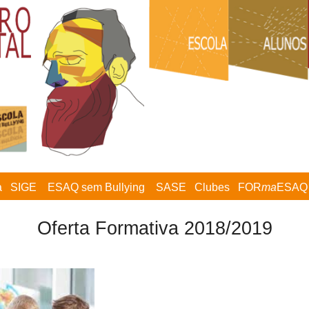
a
SIGE
ESAQ sem Bullying
SASE
Clubes
FOR
ma
ESAQ
Oferta Formativa 2018/2019