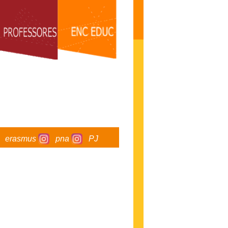
erasmus
pna
PJ