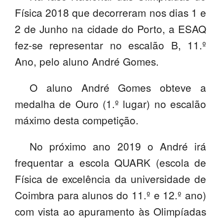
Física 2018 que decorreram nos dias 1 e
SASE
2 de Junho na cidade do Porto, a ESAQ
Clubes Escolares
fez-se representar no escalão B, 11.º
Matrículas
Ano, pelo aluno André Gomes.
FOR
ma
ESAQ
O aluno André Gomes obteve a
@parlamentodosjovens_esaq
medalha de Ouro (1.º lugar) no escalão
máximo desta competição.
@esaq.erasmus
No próximo ano 2019 o André irá
@oficina.do.largo
frequentar a escola QUARK (escola de
@clube_robotica.esaq
Física de excelência da universidade de
ESCOLA
Coimbra para alunos do 11.º e 12.º ano)
com vista ao apuramento às Olimpíadas
ALUNOS