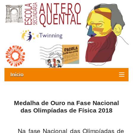
Início
Exames
Oferta formativa
Medalha de Ouro na Fase Nacional
das Olimpíadas de Física 2018
SIGE
ESAQ sem Bullying
Na fase Nacional das Olimpíadas de