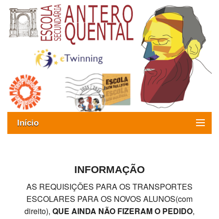
Início
Exames
Oferta formativa
INFORMAÇÃO
AS REQUISIÇÕES PARA OS TRANSPORTES
SIGE
ESCOLARES PARA OS NOVOS ALUNOS(com
ESAQ sem Bullying
direito),
QUE AINDA NÃO FIZERAM O PEDIDO
,