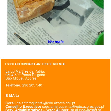
PROFESSORES
ENC. DE EDUCAÇÃO
Ver mais
ESCOLA SECUNDÁRIA ANTERO DE QUENTAL
Largo Mártires da Pátria,
9504-520 Ponta Delgada
São Miguel, Açores
296 205 540
Telefone:
E-MAIL:
es.anteroquental@edu.azores.gov.pt
Geral:
cees.anteroquental@edu.azores.gov.pt
Conselho Executivo:
sa.alunos@esaq.pt
Serv. Administrativos - Setor Alunos: