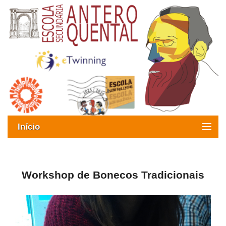
Início
Exames
Oferta formativa
Workshop de Bonecos Tradicionais
SIGE
ESAQ sem Bullying