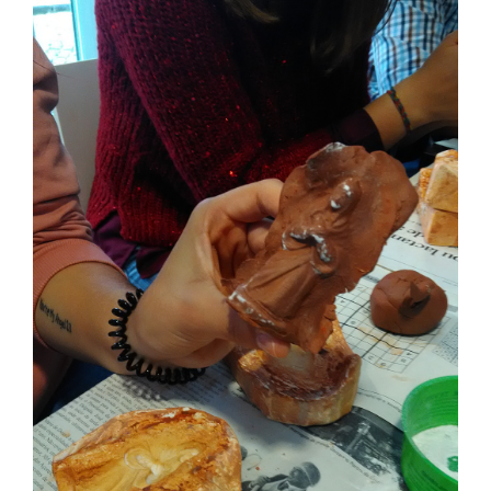
SASE
Clubes Escolares
Matrículas
FOR
ma
ESAQ
@parlamentodosjovens_esaq
@esaq.erasmus
@oficina.do.largo
@clube_robotica.esaq
ESCOLA
ALUNOS