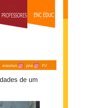
erasmus
pna
PJ
sidades de um