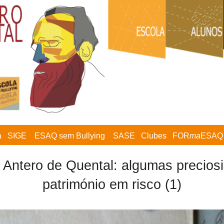
a
SIGE
ESAQ sem Bullying
SASE
Clubes
FOR
ma
ESAQ
 Antero de Quental: algumas precio
património em risco (1)