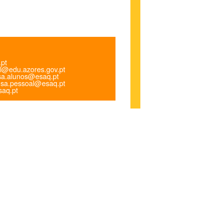
.pt
l@edu.azores.gov.pt
a.alunos@esaq.pt
sa.pessoal@esaq.pt
aq.pt