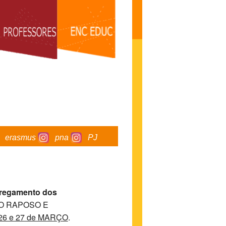
erasmus
pna
PJ
rregamento dos
O RAPOSO E
26 e 27 de MARÇO
.