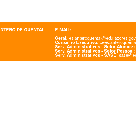
ANTERO DE QUENTAL
E-MAIL:
es.anteroquental@edu.azores.gov
Geral:
cees.anteroquenta
Conselho Executivo:
s
Serv. Administrativos - Setor Alunos:
Serv. Administrativos - Setor Pessoal:
sase@es
Serv. Administrativos - SASE: