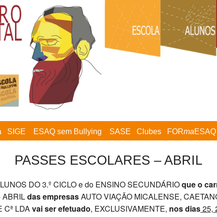
a
SIGE
ESAQ sem Bullying
SASE
Clubes
FOR
ma
ESAQ
PASSES ESCOLARES – ABRIL
LUNOS DO 3.º CICLO e do ENSINO SECUNDÁRIO
que o ca
e
ABRIL
das empresas
AUTO VIAÇÃO MICALENSE, CAETAN
E Cª LDA
vai ser efetuado
, EXCLUSIVAMENTE,
nos dias
25, 