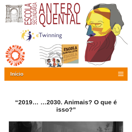
Início
Exames
Oferta formativa
“2019… …2030. Animais? O que é
isso?”
SIGE
ESAQ sem Bullying