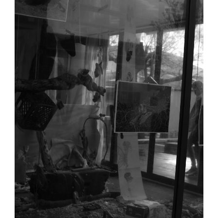
SASE
Clubes Escolares
Matrículas
FOR
ma
ESAQ
@parlamentodosjovens_esaq
@esaq.erasmus
@oficina.do.largo
@clube_robotica.esaq
ESCOLA
ALUNOS