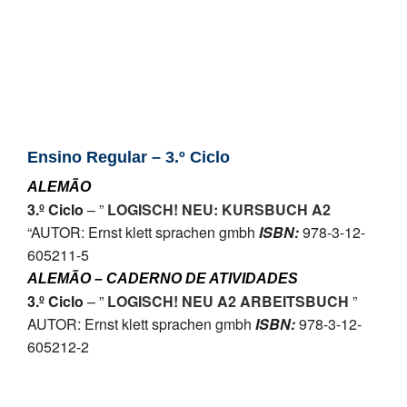
SASE
Clubes Escolares
Matrículas
FOR
ma
ESAQ
Ensino Regular – 3.º Ciclo
@parlamentodosjovens_esaq
ALEMÃO
3.º Ciclo
– ”
LOGISCH! NEU: KURSBUCH A2
@esaq.erasmus
“AUTOR: Ernst klett sprachen gmbh
ISBN:
978-3-12-
605211-5
@oficina.do.largo
ALEMÃO – CADERNO DE ATIVIDADES
3.º Ciclo
– ”
LOGISCH! NEU A2 ARBEITSBUCH
”
@clube_robotica.esaq
AUTOR: Ernst klett sprachen gmbh
ISBN:
978-3-12-
605212-2
ESCOLA
ALUNOS