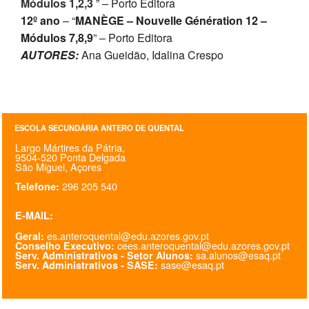
Módulos 1,2,
3
” – Porto Editora
12º ano
– “
MANÈGE – Nouvelle Génération 12 –
Módulos 7,8,9
” – Porto Editora
AUTORES:
Ana Gueidão, Idalina Crespo
ESCOLA SECUNDÁRIA ANTERO DE QUENTAL
Largo Mártires da Pátria,
9504-520 Ponta Delgada
São Miguel, Açores
296 205 540
Telefone:
E-MAIL:
es.anteroquental@edu.azores.gov.pt
Geral:
cees.anteroquental@edu.azores.gov.pt
Conselho Executivo:
sa.alunos@esaq.pt
Serv. Administrativos - Setor Alunos:
sase@esaq.pt
Serv. Administrativos - SASE: