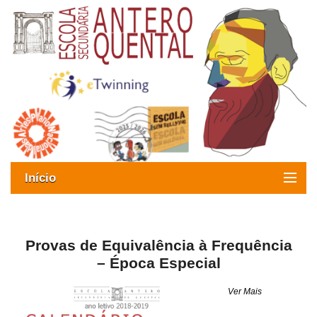
Início
Exames
Oferta formativa
Provas de Equivalência à Frequência
– Época Especial
SIGE
Ver Mais
ESAQ sem Bullying