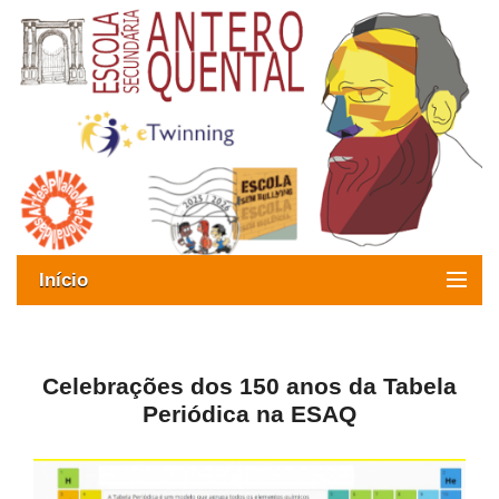
Início
Exames
Oferta formativa
Celebrações dos 150 anos da Tabela
Periódica na ESAQ
SIGE
ESAQ sem Bullying