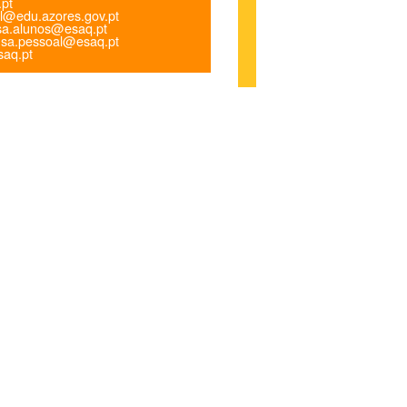
.pt
l@edu.azores.gov.pt
a.alunos@esaq.pt
sa.pessoal@esaq.pt
aq.pt