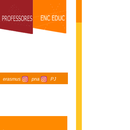
erasmus
pna
PJ