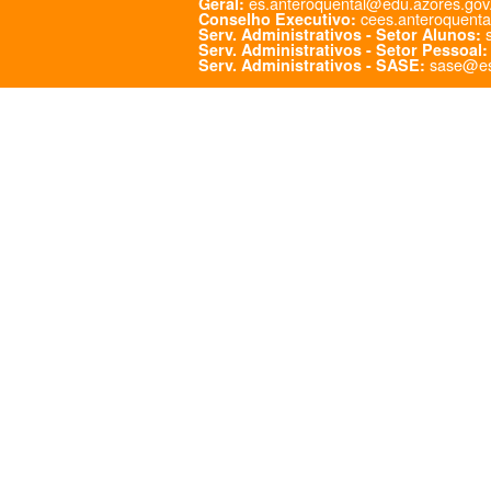
es.anteroquental@edu.azores.gov
Geral:
cees.anteroquenta
Conselho Executivo:
s
Serv. Administrativos - Setor Alunos:
Serv. Administrativos - Setor Pessoal:
sase@es
Serv. Administrativos - SASE: