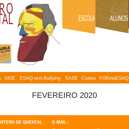
a
SIGE
ESAQ sem Bullying
SASE
Clubes
FOR
ma
ESAQ
FEVEREIRO 2020
ANTERO DE QUENTAL
E-MAIL: