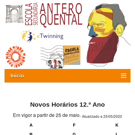
Início
Exames
Oferta formativa
Novos Horários 12.º Ano
Em vigor a partir de 25 de maio.
SIGE
Atualizado a 25/05/2020
A
F
K
ESAQ sem Bullying
B
G
L