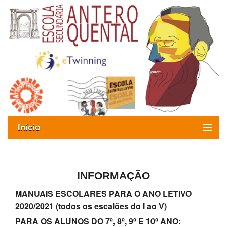
Início
Exames
Oferta formativa
INFORMAÇÃO
MANUAIS ESCOLARES PARA O ANO LETIVO
SIGE
2020/2021 (todos os escalões do I ao V)
ESAQ sem Bullying
PARA OS ALUNOS DO 7º, 8º, 9º E 10º ANO: