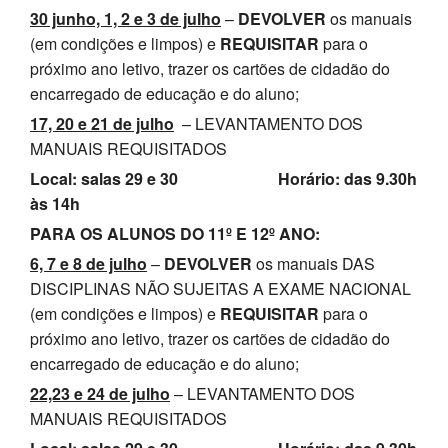
30 junho, 1, 2 e 3 de julho
–
DEVOLVER
os manuais
SASE
(em condições e limpos) e
REQUISITAR
para o
próximo ano letivo, trazer os cartões de cidadão do
Clubes Escolares
encarregado de educação e do aluno;
Matrículas
17, 20 e 21 de julho
– LEVANTAMENTO DOS
MANUAIS REQUISITADOS
FOR
ma
ESAQ
Local: salas 29 e 30 Horário: das 9.30h
@parlamentodosjovens_esaq
às 14h
PARA OS ALUNOS DO 11º E 12º ANO:
@esaq.erasmus
6, 7 e 8 de julho
–
DEVOLVER
os manuais DAS
DISCIPLINAS NÃO SUJEITAS A EXAME NACIONAL
@oficina.do.largo
(em condições e limpos) e
REQUISITAR
para o
próximo ano letivo, trazer os cartões de cidadão do
@clube_robotica.esaq
encarregado de educação e do aluno;
ESCOLA
22,23 e 24 de julho
– LEVANTAMENTO DOS
MANUAIS REQUISITADOS
ALUNOS