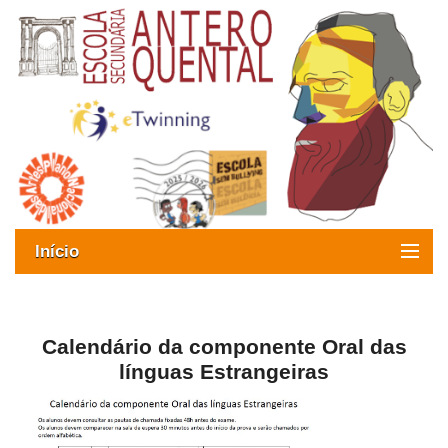
Início
Exames
Oferta formativa
Calendário da componente Oral das
línguas Estrangeiras
SIGE
ESAQ sem Bullying