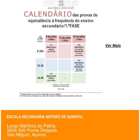
SASE
Clubes Escolares
Matrículas
Ver Mais
FOR
ma
ESAQ
@parlamentodosjovens_esaq
@esaq.erasmus
@oficina.do.largo
@clube_robotica.esaq
ESCOLA SECUNDÁRIA ANTERO DE QUENTAL
ESCOLA
Largo Mártires da Pátria,
9504-520 Ponta Delgada
São Miguel, Açores
ALUNOS