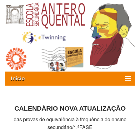
Início
Exames
Oferta formativa
CALENDÁRIO NOVA ATUALIZAÇÃO
das provas de equivalência à frequência do ensino
SIGE
secundário/1.ªFASE
ESAQ sem Bullying