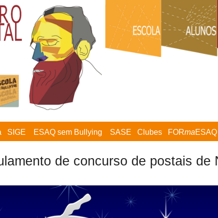
a
SIGE
ESAQ sem Bullying
SASE
Clubes
FOR
ma
ESAQ
lamento de concurso de postais de 