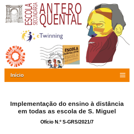
Início
Exames
Oferta formativa
Implementação do ensino à distância
em todas as escola de S. Miguel
SIGE
Ofício N.º S-GRS/2021/7
ESAQ sem Bullying