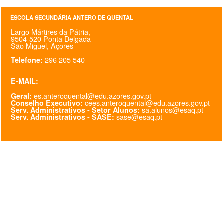
SASE
ESCOLA SECUNDÁRIA ANTERO DE QUENTAL
Largo Mártires da Pátria,
Clubes Escolares
9504-520 Ponta Delgada
São Miguel, Açores
Matrículas
296 205 540
Telefone:
FOR
ma
ESAQ
E-MAIL:
es.anteroquental@edu.azores.gov.pt
Geral:
@parlamentodosjovens_esaq
cees.anteroquental@edu.azores.gov.pt
Conselho Executivo:
sa.alunos@esaq.pt
Serv. Administrativos - Setor Alunos:
sase@esaq.pt
Serv. Administrativos - SASE:
@esaq.erasmus
@oficina.do.largo
@clube_robotica.esaq
ESCOLA
ALUNOS