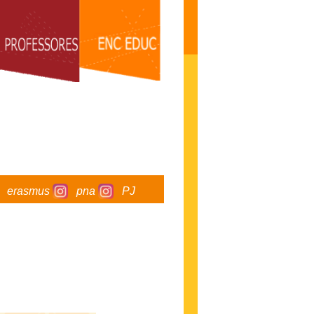
erasmus
pna
PJ