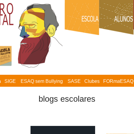
a
SIGE
ESAQ sem Bullying
SASE
Clubes
FOR
ma
ESAQ
blogs escolares