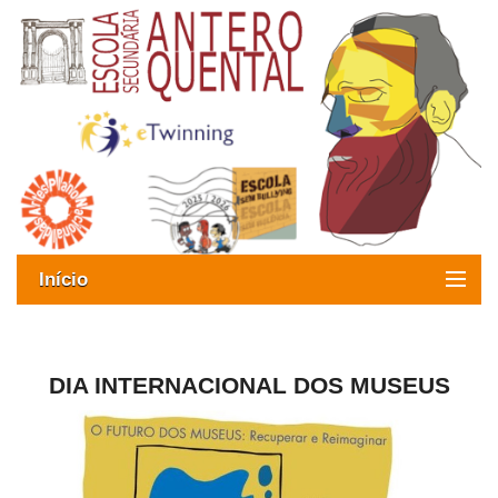
Início
Exames
Oferta formativa
DIA INTERNACIONAL DOS MUSEUS
SIGE
ESAQ sem Bullying