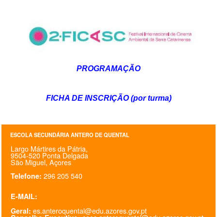
PROGRAMAÇÃO
FICHA DE INSCRIÇÃO (por turma)
ESCOLA SECUNDÁRIA ANTERO DE QUENTAL
Largo Mártires da Pátria,
9504-520 Ponta Delgada
São Miguel, Açores
296 205 540
Telefone:
E-MAIL:
es.anteroquental@edu.azores.gov.pt
Geral: