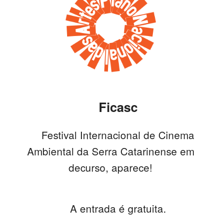
SASE
Clubes Escolares
Matrículas
FOR
ma
ESAQ
@parlamentodosjovens_esaq
Ficasc
@esaq.erasmus
Festival Internacional de Cinema
@oficina.do.largo
Ambiental da Serra Catarinense em
decurso, aparece!
@clube_robotica.esaq
ESCOLA
A entrada é gratuita.
ALUNOS